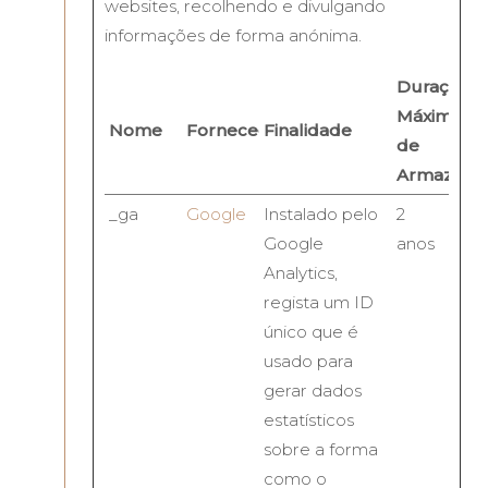
websites, recolhendo e divulgando
informações de forma anónima.
Duração
Máxima
Nome
Fornecedor
Finalidade
de
Armazena
_ga
Google
Instalado pelo
2
Google
anos
Analytics,
regista um ID
único que é
usado para
gerar dados
estatísticos
sobre a forma
como o