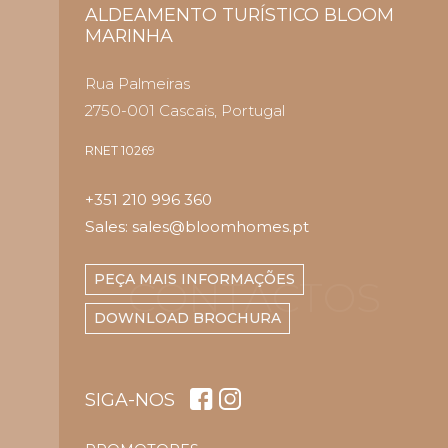
ALDEAMENTO TURÍSTICO BLOOM
MARINHA
Rua Palmeiras
2750-001 Cascais, Portugal
RNET 10269
+351 210 996 360
Sales: sales@bloomhomes.pt
PEÇA MAIS INFORMAÇÕES
CONTACTOS
DOWNLOAD BROCHURA
SIGA-NOS