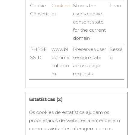
Cookie
Cookieb
Stores the
1 ano
Consent
ot
user's cookie
consent state
for the current
domain
PHPSE
www.bl
Preserves user
Sessã
SSID
oomma
session state
o
rinha.co
across page
m
requests.
Estatísticas (2)
Os cookies de estatística ajudam os
proprietários de websites a entenderem
como os visitantes interagem com os