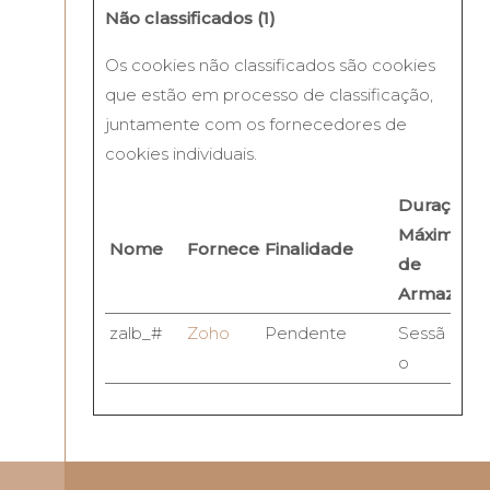
Não classificados (1)
Os cookies não classificados são cookies
que estão em processo de classificação,
juntamente com os fornecedores de
cookies individuais.
Duração
Máxima
Nome
Fornecedor
Finalidade
de
Armazena
zalb_#
Zoho
Pendente
Sessã
o